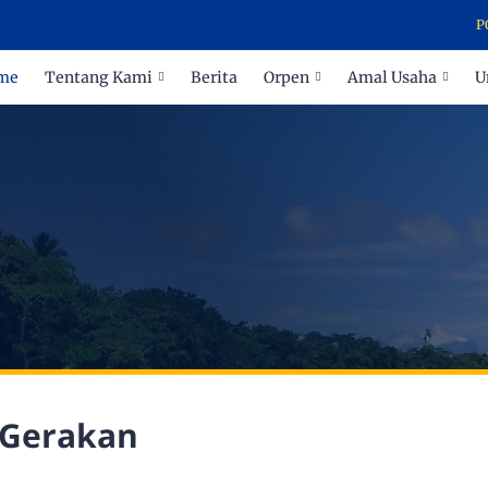
POND
me
Tentang Kami
Berita
Orpen
Amal Usaha
U
 Gerakan