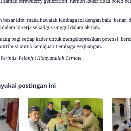
di zaman strawberry generation, namun kader tidak boleh be
h besar kita; maka bawalah lembaga ini dengan baik, benar,
 dalam kinerja sekaligus unggul dalam akhlak.
ruang bagi setiap kader untuk mengekspresikan potensi, bere
ontribusi untuk kemajuan Lembaga Perjuangan.
 Perintis-Pelanjut Hidayatullah Ternate
ukai postingan ini