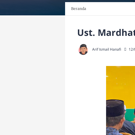
Beranda
Ust. Mardhat
Arif Ismail Hanafi
12/