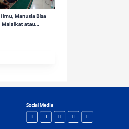
Ilmu, Manusia Bisa
 Malaikat atau
Iblis
6
Social Media