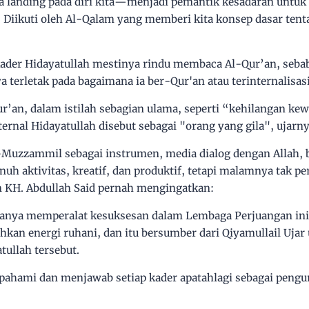
ya
landing
pada diri kita—menjadi pemantik kesadaran untuk 
Diikuti oleh Al-Qalam yang memberi kita konsep dasar tent
kader Hidayatullah mestinya rindu membaca Al-Qur’an, seb
 terletak pada bagaimana ia ber-Qur'an atau terinternalisas
ur’an, dalam istilah sebagian ulama, seperti “kehilangan ke
ternal Hidayatullah disebut sebagai "orang yang gila", ujarny
Muzzammil sebagai instrumen, media dialog dengan Allah, 
nuh aktivitas, kreatif, dan produktif, tetapi malamnya tak 
m KH. Abdullah Said pernah mengingatkan:
anya memperalat kesuksesan dalam Lembaga Perjuangan ini.
an energi ruhani, dan itu bersumber dari Qiyamullail Ujar 
tullah tersebut.
ipahami dan menjawab setiap kader apatahlagi sebagai pengur