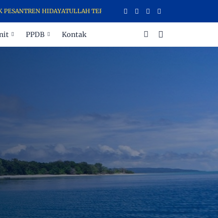
REN HIDAYATULLAH TERNATE MENERIMA DAN MENYALURKAN ZAKAT, INF
nit
PPDB
Kontak