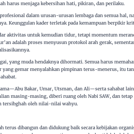
ah harus menjaga kebersihan hati, pikiran, dan perilaku.
 profesional dalam urusan-urusan lembaga dan semua hal, n
nya. Keunggulan kader terletak pada kemampuan berpikir kritis
ar aktivitas untuk kemudian tidur, tetapi momentum meran
ur’an adalah proses menyusun protokol arah gerak, sementa
lisasikannya.
rgai, yang muda hendaknya dihormati. Semua harus memaha
er yang gemar menyalahkan pimpinan terus-menerus, itu tand
sahabat.
utama—Abu Bakar, Umar, Utsman, dan Ali—serta sahabat lai
hlian masing-masing, diberi ruang oleh Nabi SAW, dan tetap
tersibghah oleh nilai-nilai wahyu.
ah
terus dibangun dan didukung baik secara kebijakan organi