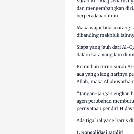
Surah Al-‘Alaq seharusn
dan mengembangkan diri. 
berperadaban ilmu.
Maka wajar bila seorang 
dibanding makhluk lainnya
Siapa yang jauh dari Al-Q
dalam kata yang lain di in
Kemudian turun surah Al-
ada yang siang harinya pe
Allah, maka Allahuyarha
“Jangan-jangan engkau h
agen perubahan membutuhk
pernyataan pendiri Hidaya
Ada tiga hal yang harus d
1. Konsolidasi Jatidiri