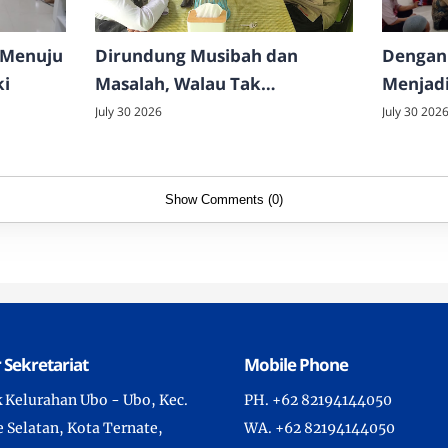
n Menuju
Dirundung Musibah dan
Dengan 
ki
Masalah, Walau Tak
Menjadi
Dirindukan – Yang Datang
Menjadi 
July 30 2026
July 30 202
Justru Keberkahan
Show Comments (0)
 Sekretariat
Mobile Phone
uk Kelurahan Ubo - Ubo, Kec.
PH. +62 82194144050
 Selatan, Kota Ternate,
WA. +62 82194144050