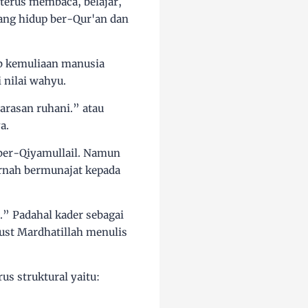
terus membaca, belajar,
ang hidup ber-Qur'an dan
ab kemuliaan manusia
i nilai wahyu.
warasan ruhani.” atau
a.
ber-Qiyamullail. Namun
pernah bermunajat kepada
” Padahal kader sebagai
ust Mardhatillah menulis
us struktural yaitu: