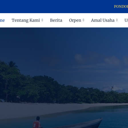
PONDOK PESANT
me
Tentang Kami
Berita
Orpen
Amal Usaha
U