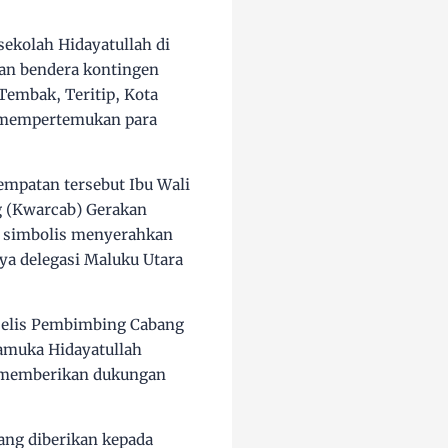
sekolah Hidayatullah di
dan bendera kontingen
embak, Teritip, Kota
g mempertemukan para
empatan tersebut Ibu Wali
g (Kwarcab) Gerakan
a simbolis menyerahkan
a delegasi Maluku Utara
ajelis Pembimbing Cabang
amuka Hidayatullah
ng memberikan dukungan
ng diberikan kepada