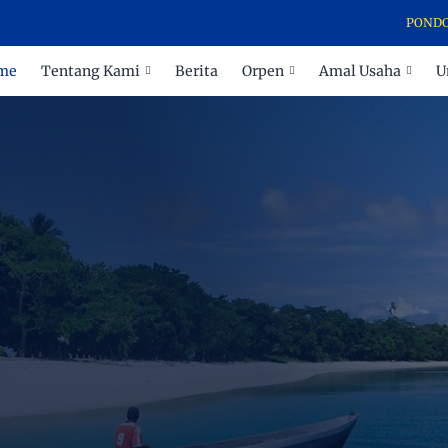
PONDOK PESANT
me
Tentang Kami
Berita
Orpen
Amal Usaha
U