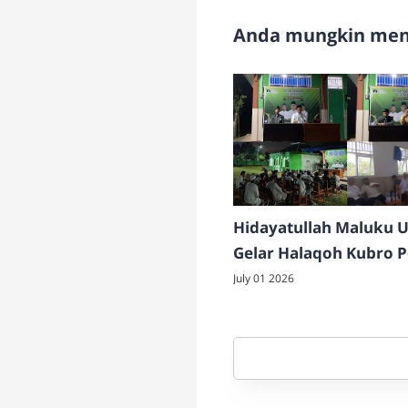
Anda mungkin meny
Hidayatullah Maluku U
Gelar Halaqoh Kubro 
Soliditas dan Pembina
July 01 2026
Kader