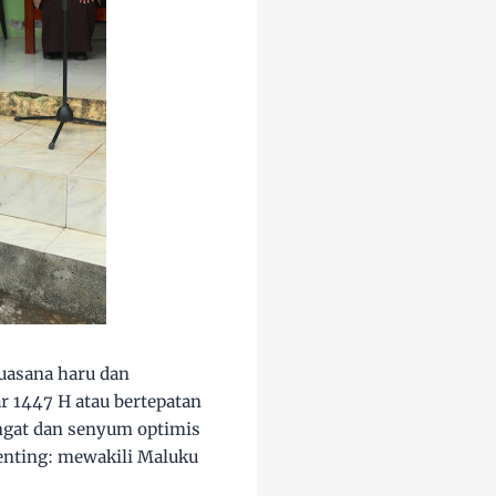
suasana haru dan
r 1447 H atau bertepatan
ngat dan senyum optimis
enting: mewakili Maluku