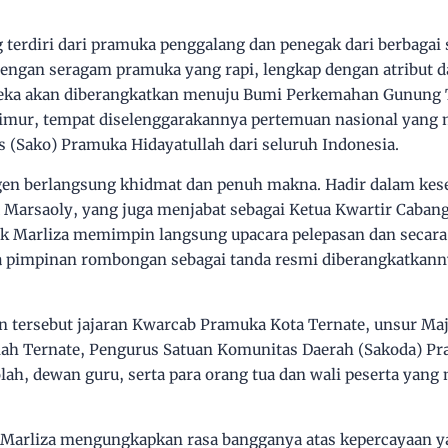
 terdiri dari pramuka penggalang dan penegak dari berbagai 
engan seragam pramuka yang rapi, lengkap dengan atribut 
reka akan diberangkatkan menuju Bumi Perkemahan Gunung T
Timur, tempat diselenggarakannya pertemuan nasional yan
 (Sako) Pramuka Hidayatullah dari seluruh Indonesia.
gen berlangsung khidmat dan penuh makna. Hadir dalam kes
a Marsaoly, yang juga menjabat sebagai Ketua Kwartir Caban
ak Marliza memimpin langsung upacara pelepasan dan secar
 pimpinan rombongan sebagai tanda resmi diberangkatkanny
an tersebut jajaran Kwarcab Pramuka Kota Ternate, unsur M
lah Ternate, Pengurus Satuan Komunitas Daerah (Sakoda) Pr
olah, dewan guru, serta para orang tua dan wali peserta ya
Marliza mengungkapkan rasa bangganya atas kepercayaan ya