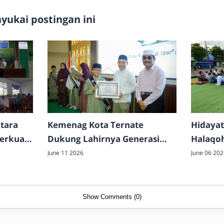
ukai postingan ini
tara
Kemenag Kota Ternate
Hidayat
Perkuat
Dukung Lahirnya Generasi
Halaqo
an
Qur'ani Melalui Ujian
Dakwah
June 11 2026
June 06 202
Akhirussanah MIS Integral
Kader
Hidayatullah
Show Comments (0)