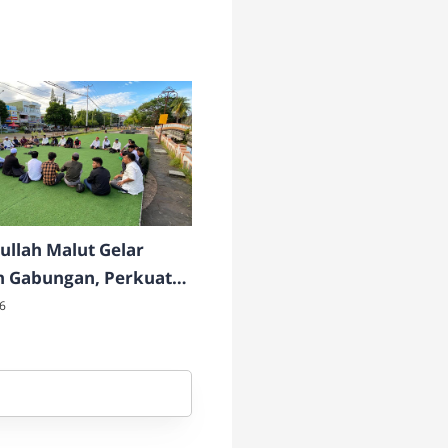
ullah Malut Gelar
h Gabungan, Perkuat
 dan Pembinaan
6