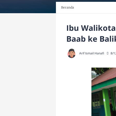
Beranda
Ibu Walikot
Baab ke Bal
Arif Ismail Hanafi
8/1