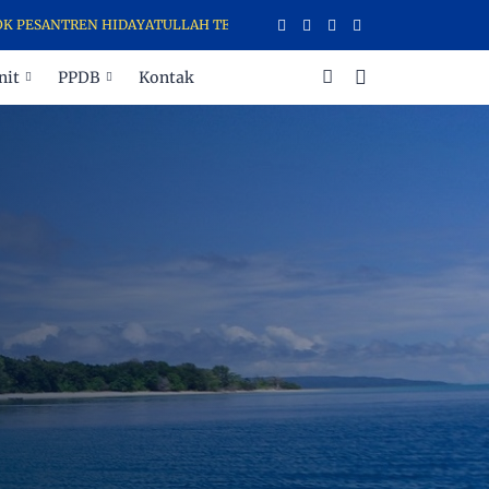
REN HIDAYATULLAH TERNATE MENERIMA DAN MENYALURKAN ZAKAT, INF
nit
PPDB
Kontak