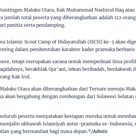
 Kontingen Maluku Utara, Kak Muhammad Nashirul Haq atau 
 jumlah total peserta yang diberangkatkan adalah 112 orang.
dari panitia serta pendamping.
wa Islamic Scout Camp of Hidayatullah (ISCH) ke-3 akan dig
enting dalam pembentukan karakter kader pramuka berbasis n
ore, tetapi merupakan sarana untuk memperkuat lima profi
 aqidahnya, berakhlak Qur’ani, tekun beribadah, berdakwah di
ang Kak Irul.
Maluku Utara akan diberangkatkan dari Ternate menuju Maka
ka akan bergabung dengan rombongan dari Sulawesi Selatan
seluruh peserta menyatakan kesiapan mereka untuk memba
l, menjalin ukhuwah Islamiyah antar-pramuka se-Indonesia,
ilan yang bermanfaat bagi masa depan.*
/Admin