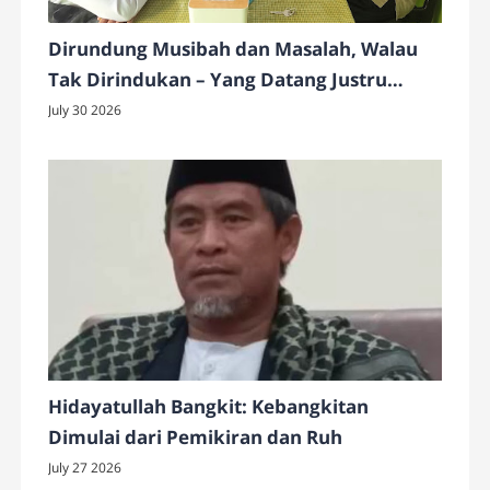
Dirundung Musibah dan Masalah, Walau
Tak Dirindukan – Yang Datang Justru
Keberkahan
July 30 2026
Hidayatullah Bangkit: Kebangkitan
Dimulai dari Pemikiran dan Ruh
July 27 2026