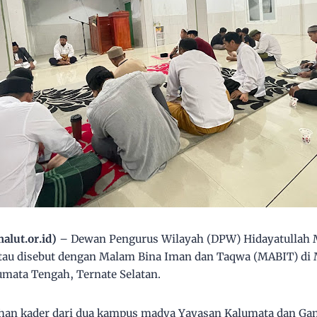
lut.or.id)
– Dewan Pengurus Wilayah (DPW) Hidayatullah 
 atau disebut dengan Malam Bina Iman dan Taqwa (MABIT) di 
mata Tengah, Ternate Selatan.
uluhan kader dari dua kampus madya Yayasan Kalumata dan Ga