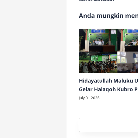
Anda mungkin meny
Hidayatullah Maluku U
Gelar Halaqoh Kubro 
Soliditas dan Pembina
July 01 2026
Kader