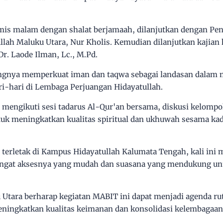
amis malam dengan shalat berjamaah, dilanjutkan dengan P
llah Maluku Utara, Nur Kholis. Kemudian dilanjutkan kajian
Dr. Laode Ilman, Lc., M.Pd.
ngnya memperkuat iman dan taqwa sebagai landasan dalam
ri-hari di Lembaga Perjuangan Hidayatullah.
ga mengikuti sesi tadarus Al-Qur'an bersama, diskusi kelomp
tuk meningkatkan kualitas spiritual dan ukhuwah sesama kad
 terletak di Kampus Hidayatullah Kalumata Tengah, kali ini m
ingat aksesnya yang mudah dan suasana yang mendukung unt
Utara berharap kegiatan MABIT ini dapat menjadi agenda r
ingkatkan kualitas keimanan dan konsolidasi kelembagaan 