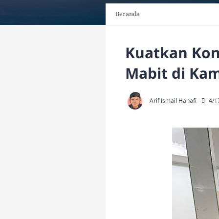
Beranda
Kuatkan Kons
Mabit di Ka
Arif Ismail Hanafi
4/1