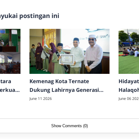
ukai postingan ini
tara
Kemenag Kota Ternate
Hidayat
Perkuat
Dukung Lahirnya Generasi
Halaqo
an
Qur'ani Melalui Ujian
Dakwah
June 11 2026
June 06 202
Akhirussanah MIS Integral
Kader
Hidayatullah
Show Comments (0)