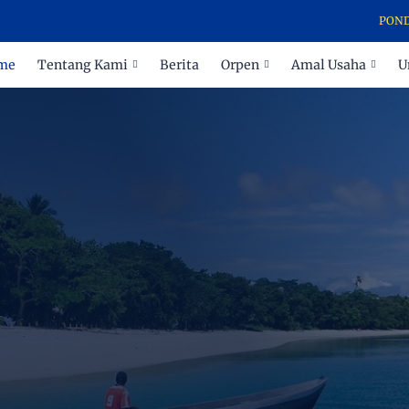
PONDOK PES
me
Tentang Kami
Berita
Orpen
Amal Usaha
U