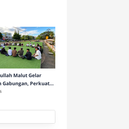
ullah Malut Gelar
h Gabungan, Perkuat
 dan Pembinaan
6