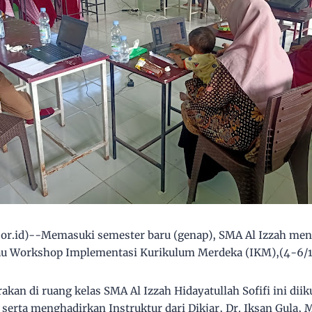
or.id)--Memasuki semester baru (genap), SMA Al Izzah men
tau Workshop Implementasi Kurikulum Merdeka (IKM),(4-6/1
akan di ruang kelas SMA Al Izzah Hidayatullah Sofifi ini diik
 serta menghadirkan Instruktur dari Dikjar, Dr. Iksan Gula, 