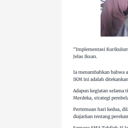
"Implementasi Kurikulum
Jelas Iksan.
Ia menambahkan bahwa ada
IKM ini adalah ditekanka
Adapun kegiatan selama ti
Merdeka, strategi pembel
Pertemuan hari kedua, dil
diajarkan tentang pereka
Semoga SMA Tahfizh Al Iz