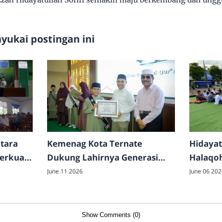
ukai postingan ini
tara
Kemenag Kota Ternate
Hidayat
Perkuat
Dukung Lahirnya Generasi
Halaqo
an
Qur'ani Melalui Ujian
Dakwah
June 11 2026
June 06 202
Akhirussanah MIS Integral
Kader
Hidayatullah
Show Comments (0)