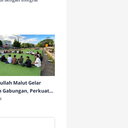
ullah Malut Gelar
h Gabungan, Perkuat
 dan Pembinaan
6