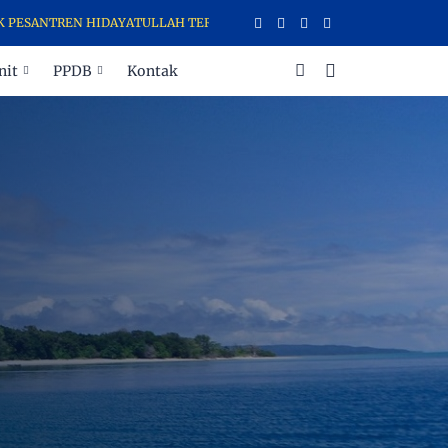
REN HIDAYATULLAH TERNATE MENERIMA DAN MENYALURKAN ZAKAT, INF
nit
PPDB
Kontak