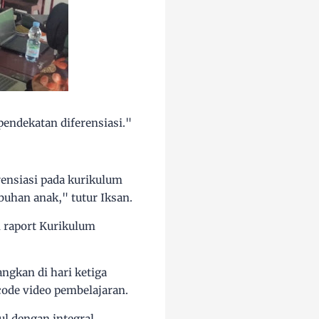
endekatan diferensiasi."
rensiasi pada kurikulum
buhan anak," tutur Iksan.
n raport Kurikulum
ngkan di hari ketiga
code video pembelajaran.
l dengan integral