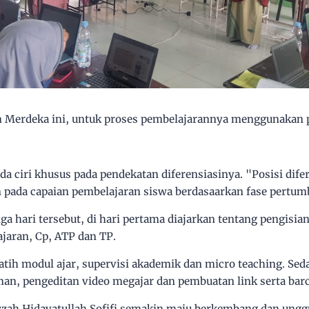
 Merdeka ini, untuk proses pembelajarannya menggunakan p
 ciri khusus pada pendekatan diferensiasinya. "Posisi dife
n pada capaian pembelajaran siswa berdasaarkan fase pertum
ga hari tersebut, di hari pertama diajarkan tentang pengisia
ajaran, Cp, ATP dan TP.
atih modul ajar, supervisi akademik dan micro teaching. Seda
man, pengeditan video megajar dan pembuatan link serta bar
zah Hidayatullah Sofifi semakin maju berkembang dan unggu