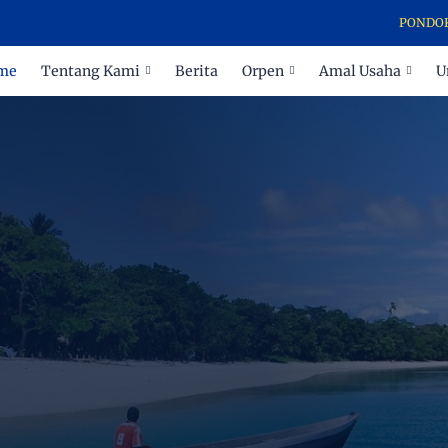
PONDOK PESANT
me
Tentang Kami
Berita
Orpen
Amal Usaha
U