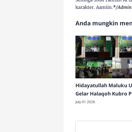
karakter. Aamiin.
*/Admin
Anda mungkin meny
Hidayatullah Maluku U
Gelar Halaqoh Kubro 
Soliditas dan Pembina
July 01 2026
Kader