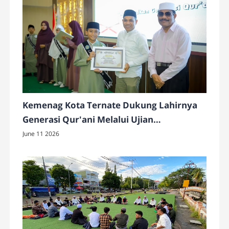
Kemenag Kota Ternate Dukung Lahirnya
Generasi Qur'ani Melalui Ujian
Akhirussanah MIS Integral Hidayatullah
June 11 2026