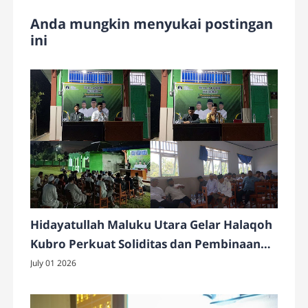
Anda mungkin menyukai postingan
ini
Hidayatullah Maluku Utara Gelar Halaqoh
Kubro Perkuat Soliditas dan Pembinaan
Kader
July 01 2026