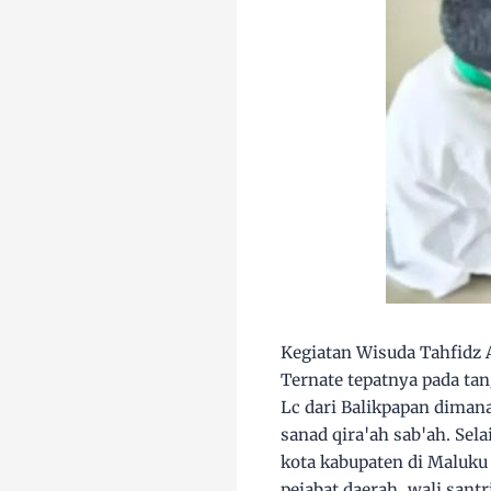
Kegiatan Wisuda Tahfidz 
Ternate tepatnya pada ta
Lc dari Balikpapan dimana
sanad qira'ah sab'ah. Sela
kota kabupaten di Maluku
pejabat daerah, wali san