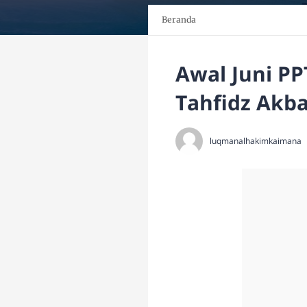
Beranda
Awal Juni PP
Tahfidz Akb
luqmanalhakimkaimana