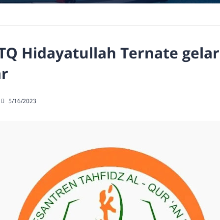
TQ Hidayatullah Ternate gela
ar
5/16/2023