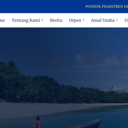
PONDOK PESANTREN HIDAYATULLAH
me
Tentang Kami
Berita
Orpen
Amal Usaha
U