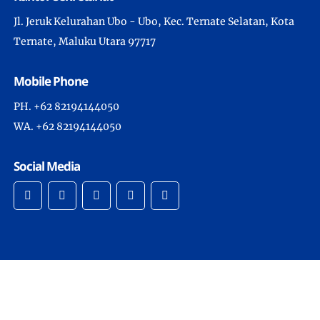
Jl. Jeruk Kelurahan Ubo - Ubo, Kec. Ternate Selatan, Kota
Ternate, Maluku Utara 97717
Mobile Phone
PH. +62 82194144050
WA. +62 82194144050
Social Media
Copyright © 2022 -
Official Website DPW Hidayatullah
Maluku Utara
- All Rights Reserved