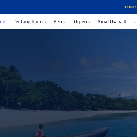
PONDOK PESA
me
Tentang Kami
Berita
Orpen
Amal Usaha
U