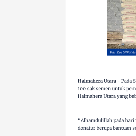
Foto : Dok DPW Hida
Halmahera Utara
- Pada S
100 sak semen untuk pemb
Halmahera Utara yang beb
“Alhamdulillah pada hari
donatur berupa bantuan 