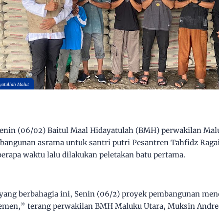
yatullah Malut
enin (06/02) Baitul Maal Hidayatulah (BMH) perwakilan Malu
angunan asrama untuk santri putri Pesantren Tahfidz Raga
erapa waktu lalu dilakukan peletakan batu pertama.
 yang berbahagia ini, Senin (06/2) proyek pembangunan men
semen,” terang perwakilan BMH Maluku Utara, Muksin Andre