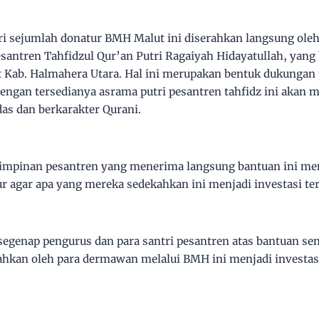
ri sejumlah donatur BMH Malut ini diserahkan langsung ol
antren Tahfidzul Qur’an Putri Ragaiyah Hidayatullah, yang 
at Kab. Halmahera Utara. Hal ini merupakan bentuk dukungan
engan tersedianya asrama putri pesantren tahfidz ini akan
as dan berkarakter Qurani.
 pimpinan pesantren yang menerima langsung bantuan ini m
r agar apa yang mereka sedekahkan ini menjadi investasi terb
 segenap pengurus dan para santri pesantren atas bantuan s
hkan oleh para dermawan melalui BMH ini menjadi investasi t