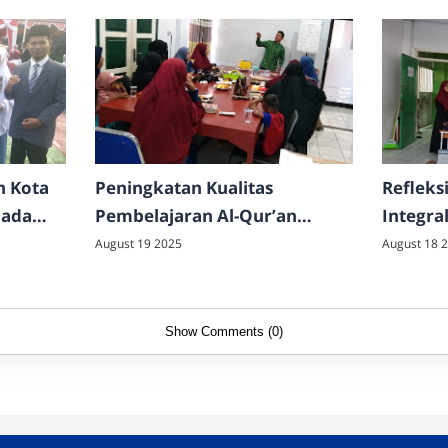
h Kota
Peningkatan Kualitas
Refleks
pada
Pembelajaran Al-Qur’an
Integra
ke - 80
dengan Metode Tilawati
Ternate
August 19 2025
August 18 
Show Comments (0)