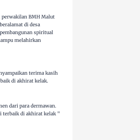
eh perwakilan BMH Malut
beralamat di desa
 pembangunan spiritual
 mampu melahirkan
enyampaikan terima kasih
aik di akhirat kelak.
emen dari para dermawan.
erbaik di akhirat kelak "