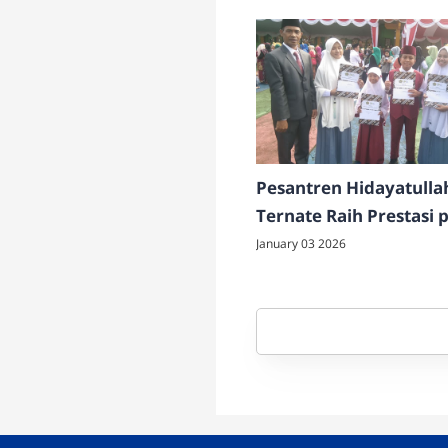
Pesantren Hidayatulla
Ternate Raih Prestasi 
Festival HAB Kemenag 
January 03 2026